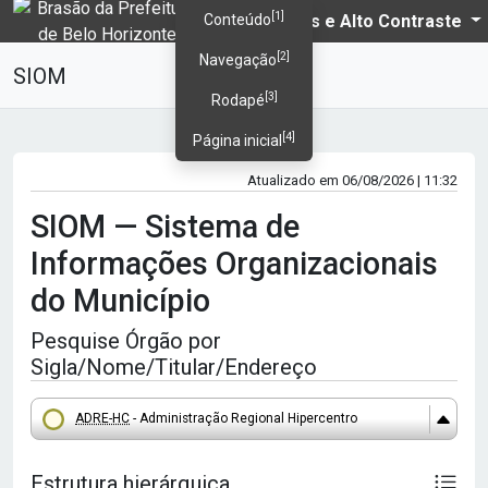
[1]
PBH
Temas e Alto Contraste
Conteúdo
[2]
Navegação
SIOM
[3]
Rodapé
[4]
Página inicial
Atualizado em 06/08/2026 | 11:32
SIOM — Sistema de
Informações Organizacionais
do Município
Pesquise Órgão por
Sigla/Nome/Titular/Endereço
PMBH - Prefeitura Municipal de Belo Horizonte
CTGM - Controladoria-Geral do Município
ADRE-HC
- Administração Regional Hipercentro
GP - Gabinete do Prefeito
Estrutura hierárquica