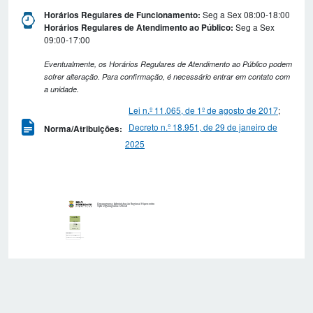
Seg a Sex 08:00-18:00
Horários Regulares de Funcionamento:
Seg a Sex
Horários Regulares de Atendimento ao Público:
09:00-17:00
Eventualmente, os Horários Regulares de Atendimento ao Público podem
sofrer alteração. Para confirmação, é necessário entrar em contato com
a unidade.
Lei n.º 11.065, de 1º de agosto de 2017
;
Decreto n.º 18.951, de 29 de janeiro de
Norma/Atribuições:
2025
Organograma: Administração Regional Hipercentro
Tipo Organograma: Oficial
Administração
Regional Hipercentro
ADRE-HC
Gerência
Administrativa
Hipercentro
GEADM-HC
INSTRUMENTO LEGAL
Lei n.º 11.065, de 1º de agosto de 2017.
Decreto nº 18.951, de 29 de janeiro de 2025.