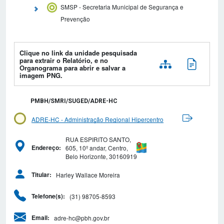
SMSP - Secretaria Municipal de Segurança e
Prevenção
Clique no link da unidade pesquisada
para extrair o Relatório, e no
Organograma para abrir e salvar a
imagem PNG.
PMBH/SMRI/SUGED/ADRE-HC
ADRE-HC - Administração Regional Hipercentro
RUA ESPIRITO SANTO,
605, 10º andar, Centro,
Endereço:
Belo Horizonte, 30160919
Harley Wallace Moreira
Titular:
(31) 98705-8593
Telefone(s):
adre-hc@pbh.gov.br
Email: