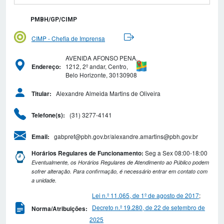
PMBH/GP/CIMP
CIMP - Chefia de Imprensa
AVENIDA AFONSO PENA,
1212, 2º andar, Centro,
Endereço:
Belo Horizonte, 30130908
Alexandre Almeida Martins de Oliveira
Titular:
(31) 3277-4141
Telefone(s):
gabpref@pbh.gov.br/alexandre.amartins@pbh.gov.br
Email:
Seg a Sex 08:00-18:00
Horários Regulares de Funcionamento:
Eventualmente, os Horários Regulares de Atendimento ao Público podem
sofrer alteração. Para confirmação, é necessário entrar em contato com
a unidade.
Lei n.º 11.065, de 1º de agosto de 2017
;
Decreto n.º 19.280, de 22 de setembro de
Norma/Atribuições:
2025