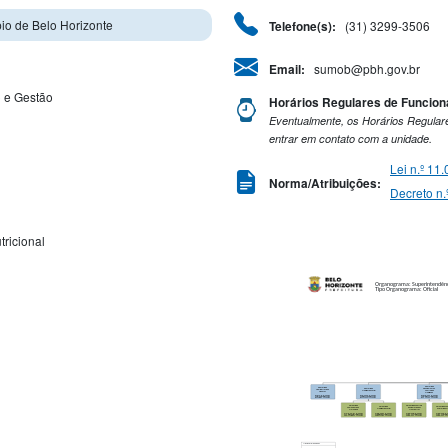
io de Belo Horizonte
(31) 3299-3506
Telefone(s):
sumob@pbh.gov.br
Email:
 e Gestão
Horários Regulares de Funcio
Eventualmente, os Horários Regulare
entrar em contato com a unidade.
Lei n.º 11
Norma/Atribuições:
Decreto n.
ricional
Organograma: Superintendência
Tipo Organograma: Oficial
Diretoria de
Diretoria de
Diretoria de
Planejamento e
Administração e
Mobilização Social
Controle de
Finanças
Mobilidade
DRAF-MOB
DMOS-MOB
DPMO-MOB
Gerência de
Gerência de Controle
Gerência de
Gerência de Co
Comunicação e
da Operação dos
Mobilização Social
e Vistoria da 
Marketing
Transportes
GCMAR-MOB
GEMSO-MOB
GECOT-MOB
GECOF-
INSTRUMENTO LEGAL