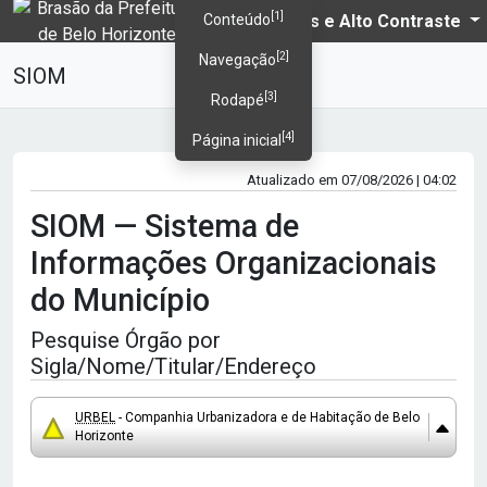
[1]
PBH
Temas e Alto Contraste
Conteúdo
[2]
Navegação
SIOM
[3]
Rodapé
[4]
Página inicial
Atualizado em 07/08/2026 | 04:02
SIOM — Sistema de
Informações Organizacionais
do Município
Pesquise Órgão por
Sigla/Nome/Titular/Endereço
URBEL
- Companhia Urbanizadora e de Habitação de Belo
Horizonte