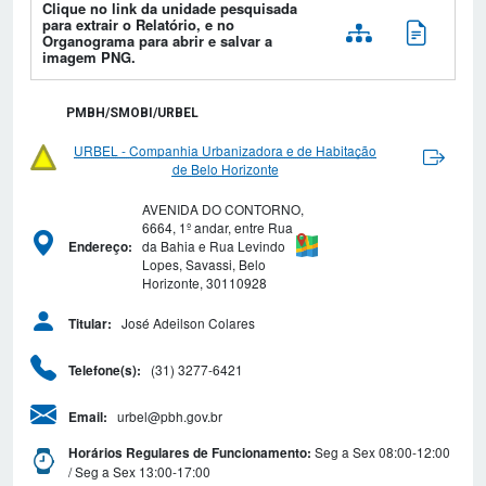
Clique no link da unidade pesquisada
para extrair o Relatório, e no
Organograma para abrir e salvar a
imagem PNG.
PMBH/SMOBI/URBEL
URBEL - Companhia Urbanizadora e de Habitação
de Belo Horizonte
AVENIDA DO CONTORNO,
6664, 1º andar, entre Rua
da Bahia e Rua Levindo
Endereço:
Lopes, Savassi, Belo
Horizonte, 30110928
José Adeilson Colares
Titular:
(31) 3277-6421
Telefone(s):
urbel@pbh.gov.br
Email:
Seg a Sex 08:00-12:00
Horários Regulares de Funcionamento:
/ Seg a Sex 13:00-17:00