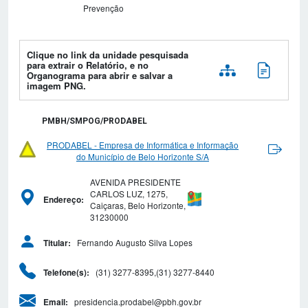
Prevenção
Clique no link da unidade pesquisada
para extrair o Relatório, e no
Organograma para abrir e salvar a
imagem PNG.
PMBH/SMPOG/PRODABEL
PRODABEL - Empresa de Informática e Informação
do Município de Belo Horizonte S/A
AVENIDA PRESIDENTE
CARLOS LUZ, 1275,
Endereço:
Caiçaras, Belo Horizonte,
31230000
Fernando Augusto Silva Lopes
Titular:
(31) 3277-8395,(31) 3277-8440
Telefone(s):
presidencia.prodabel@pbh.gov.br
Email: