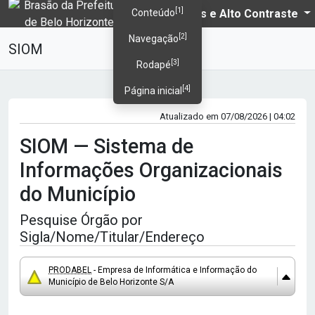
[1]
PBH
Temas e Alto Contraste
Conteúdo
[2]
Navegação
SIOM
[3]
Rodapé
[4]
Página inicial
Atualizado em 07/08/2026 | 04:02
SIOM — Sistema de
Informações Organizacionais
do Município
Pesquise Órgão por
Sigla/Nome/Titular/Endereço
PRODABEL
- Empresa de Informática e Informação do
Município de Belo Horizonte S/A