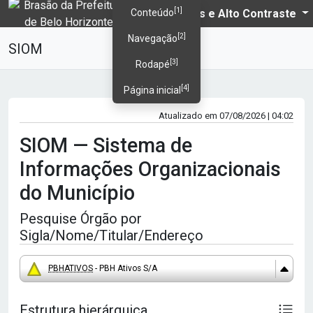
[1]
PBH
Temas e Alto Contraste
Conteúdo
[2]
Navegação
SIOM
[3]
Rodapé
[4]
Página inicial
Atualizado em 07/08/2026 | 04:02
SIOM — Sistema de
Informações Organizacionais
do Município
Pesquise Órgão por
Sigla/Nome/Titular/Endereço
PBHATIVOS
- PBH Ativos S/A
Estrutura hierárquica