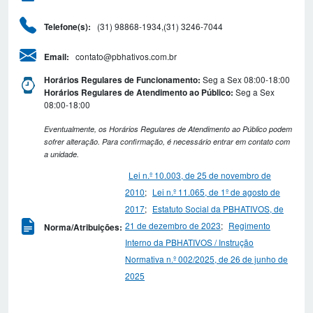
(31) 98868-1934,(31) 3246-7044
Telefone(s):
contato@pbhativos.com.br
Email:
Seg a Sex 08:00-18:00
Horários Regulares de Funcionamento:
Seg a Sex
Horários Regulares de Atendimento ao Público:
08:00-18:00
Eventualmente, os Horários Regulares de Atendimento ao Público podem
sofrer alteração. Para confirmação, é necessário entrar em contato com
a unidade.
Lei n.º 10.003, de 25 de novembro de
2010
;
Lei n.º 11.065, de 1º de agosto de
2017
;
Estatuto Social da PBHATIVOS, de
21 de dezembro de 2023
;
Regimento
Norma/Atribuições:
Interno da PBHATIVOS / Instrução
Normativa n.º 002/2025, de 26 de junho de
2025