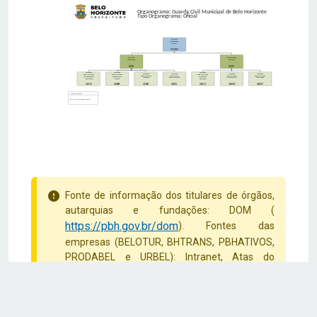
Organograma: Guarda Civil Municipal de Belo Horizonte
Tipo Organograma: Oficial
Guarda Civil
Municipal de Belo
Horizonte
GCMBH
Diretoria de
Diretoria Geral de
Subcomando
Operações
DSUB
DGOP
Gerência de
Gerência de
Gerência de
Gerência de
Gerência de
Gerência de
Gerência de
Departamento de
Departamento de
Departamento de
Departamento de
Departamento
Departamento de
Departamento de
Controle e Relações
Ensino e Eventos
Coordenação
Inteligência
Técnico-Operacional
Missões Especiais
Ordem Pública
Institucionais
Especiais
Operacional
GDCRI
GDENP
GDINT
GEDTO
GEDCO
GEDME
GEDOP
INSTRUMENTO LEGAL
Lei n.º 11.065, de 1º de agosto de 2017.
Fonte de informação dos titulares de órgãos,
autarquias e fundações: DOM (
https://pbh.gov.br/dom
). Fontes das
empresas (BELOTUR, BHTRANS, PBHATIVOS,
PRODABEL e URBEL): Intranet, Atas do
Conselho de Administração ou da Assembleia
Geral.