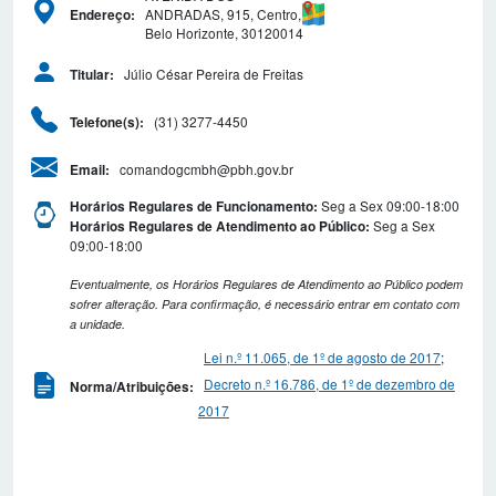
ANDRADAS, 915, Centro,
Endereço:
Belo Horizonte, 30120014
Júlio César Pereira de Freitas
Titular:
(31) 3277-4450
Telefone(s):
comandogcmbh@pbh.gov.br
Email:
Seg a Sex 09:00-18:00
Horários Regulares de Funcionamento:
Seg a Sex
Horários Regulares de Atendimento ao Público:
09:00-18:00
Eventualmente, os Horários Regulares de Atendimento ao Público podem
sofrer alteração. Para confirmação, é necessário entrar em contato com
a unidade.
Lei n.º 11.065, de 1º de agosto de 2017
;
Decreto n.º 16.786, de 1º de dezembro de
Norma/Atribuições:
2017