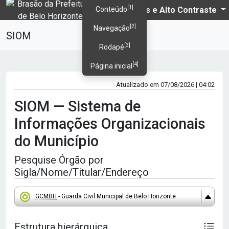
[1]
PBH
Temas e Alto Contraste
Conteúdo
[2]
Navegação
SIOM
[3]
Rodapé
[4]
Página inicial
Atualizado em 07/08/2026 | 04:02
SIOM — Sistema de
Informações Organizacionais
do Município
Pesquise Órgão por
Sigla/Nome/Titular/Endereço
GCMBH
- Guarda Civil Municipal de Belo Horizonte
Estrutura hierárquica