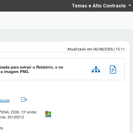
Temas e Alto Contraste
Atualizado em 06/08/2026 | 15:11
sada para extrair o Relatório, e no
r a imagem PNG.
 Saúde
NA, 2336, 13º andar,
onte, 30130012
to