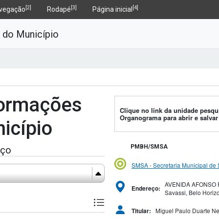
[2]
[3]
[4]
BELO HORIZONTE
vegação
Rodapé
Página inicial
o, Trabalho e Relações
 do Município
formações
Clique no link da unidade pesqui
Organograma para abrir e salva
icípio
PMBH/SMSA
eço
SMSA - Secretaria Municipal de
 e Gestão
AVENIDA AFONSO PE
Endereço:
Savassi, Belo Horiz
Miguel Paulo Duarte Ne
Titular: