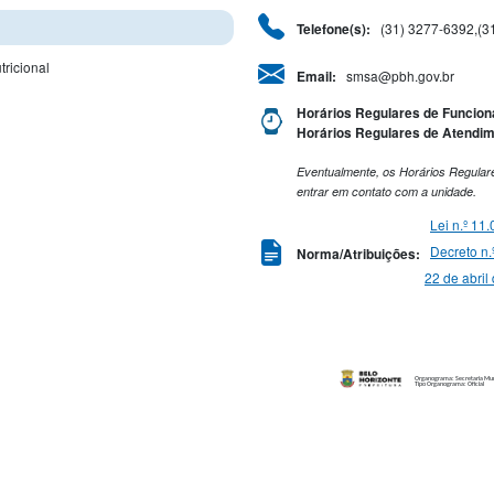
(31) 3277-6392,(3
Telefone(s):
ricional
smsa@pbh.gov.br
Email:
Horários Regulares de Funcio
Horários Regulares de Atendim
Eventualmente, os Horários Regulare
entrar em contato com a unidade.
Lei n.º 11
Decreto n.
Norma/Atribuições:
22 de abril
Organograma: Secretaria Mun
Tipo Organograma: Oficial