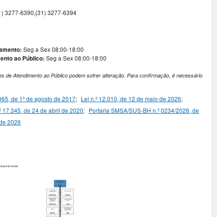
1) 3277-6390,(31) 3277-6394
Seg a Sex 08:00-18:00
namento:
Seg a Sex 08:00-18:00
ento ao Público:
s de Atendimento ao Público podem sofrer alteração. Para confirmação, é necessário
.065, de 1º de agosto de 2017
;
Lei n.º 12.010, de 12 de maio de 2026
;
º 17.345, de 24 de abril de 2020
;
Portaria SMSA/SUS-BH n.º 0234/2026, de
 de 2026
icipal de Saúde
Secretaria Municipal
de Saúde
SMSA
Assessoria de
Assessoria Jurídica
Comunicação Social
ASCOM-SA
AJU-SA
Conselho Municipal
Conselho Municipal
de Políticas sobre
Drogas de Belo
de Saúde
Horizonte
CMPD-BH
CMS
Junta de Julgamento
Gabinete
Fiscal Sanitário de
Primeira Instância
GAB-SA
JJFSA