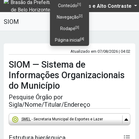
[1]
PBH
Temas e Alto Contraste
Conteúdo
[2]
Navegação
SIOM
[3]
Rodapé
[4]
Página inicial
Atualizado em 07/08/2026 | 04:02
SIOM — Sistema de
Informações Organizacionais
do Município
Pesquise Órgão por
Sigla/Nome/Titular/Endereço
SMEL
- Secretaria Municipal de Esportes e Lazer
Estrutura hierárquica