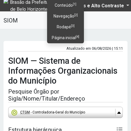
[1]
PBH
Temas e Alto Contraste
Conteúdo
[2]
Navegação
SIOM
[3]
Rodapé
[4]
Página inicial
Atualizado em 06/08/2026 | 15:11
SIOM — Sistema de
Informações Organizacionais
do Município
Pesquise Órgão por
Sigla/Nome/Titular/Endereço
CTGM
- Controladoria-Geral do Município
Estrutura hierárquica